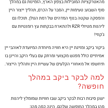
מהאטרקציות המובילות בצפון הארץ, הזמינות גם במהלך
סוף השבוע: טעימות יין, הסבר על הכרם, תהליך ייצור היין
והפסקה שקטה בנוף המדהים של רמת הגולן. תוכלו גם
ליהנות מטיולי RZR ולהתארח בבקתות עץ רומנטיות עם
ג'קוזי!
ביקור ביקב ומזיגת יין היא חוויה מיוחדת המיועדת לאוהבי יין
אמיתיים כולל מפגש מקצועי ומרתק עם בעלי היקב והיינן בו
תיחשפו אל מאחורי הקלעים של עשיית היין ותהליך הייצור.
למה לבקר ביקב במהלך
חופשה?
ישנן סיבות רבות לבקר ביקב שבו חוויות שמומלץ ליהנות
מהן במהלך החופשה שלהם. הינה כמה מהן: