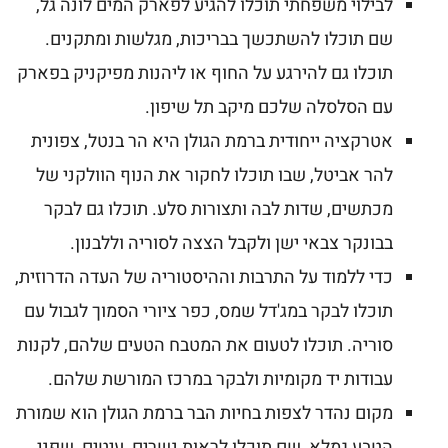
לבילוי משפחתי תוכלו להגיע לפארק המים לונה גל,
שם תוכלו להשתכשך בבריכות, מגלשות ומתקנים.
תוכלו גם להירגע על החוף או ליהנות מפיקניק בפארק
עם הסלסלה שלכם מיקב תל שיפון.
אטרקציה ייחודית ברמת הגולן היא הר בנטל, צפונית
להר אביטל, שבו תוכלו לחקור את הנוף הוולקני של
מכתשים, שדות לבה ותצורות סלע. תוכלו גם לבקר
בבונקר צבאי ישן ולקבל הצצה לסוריה וללבנון.
כדי ללמוד על התרבות וההיסטוריה של העדה הדרוזית,
תוכלו לבקר במג'דל שמס, כפר ציורי הסמוך לגבול עם
סוריה. תוכלו לטעום את המטבח הטעים שלהם, לקנות
עבודות יד מקומיות ולבקר במרכז המורשת שלהם.
מקום נהדר לצפות בחיות הבר ברמת הגולן הוא שמורת
הטבע גמלא, שם תוכלו לראות נשרים, עיטים, שפני