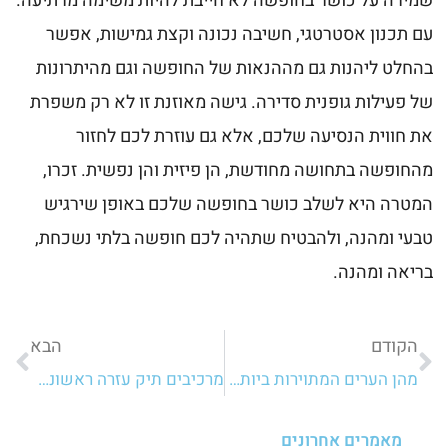
שמירה על כושר בחופשה לא חייבת להיות משימה מרתיעה.
עם תכנון אסטרטגי, חשיבה נכונה וקצת גמישות, אפשר
בהחלט ליהנות גם מההנאות של החופשה וגם מהיתרונות
של פעילות גופנית סדירה. גישה מאוזנת זו לא רק משפרת
את חווית הנסיעה שלכם, אלא גם עוזרת לכם לחזור
מהחופשה בתחושה מחודשת, הן פיזית והן נפשית. זכרו,
המטרה היא לשלב כושר בחופשה שלכם באופן שירגיש
טבעי ומהנה, ולהבטיח שתהיה לכם חופשה בלתי נשכחת,
בריאה ומהנה.
הקודם
הבא
מהן הערים המתוירות ביותר בעולם?
מרכיבים תיק עזרה ראשונה: הציוד הרפואי שכדאי לקחת לטיול בחו"ל
מאמרים אחרונים