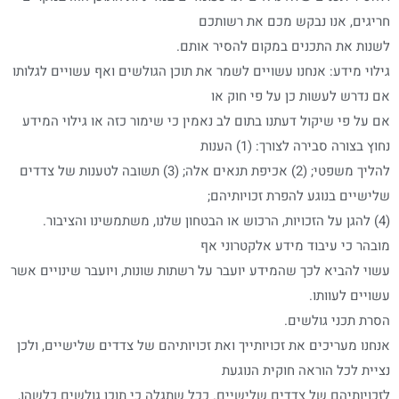
חריגים, אנו נבקש מכם את רשותכם
לשנות את התכנים במקום להסיר אותם.
גילוי מידע: אנחנו עשויים לשמר את תוכן הגולשים ואף עשויים לגלותו
אם נדרש לעשות כן על פי חוק או
אם על פי שיקול דעתנו בתום לב נאמין כי שימור כזה או גילוי המידע
נחוץ בצורה סבירה לצורך: (1) הענות
להליך משפטי; (2) אכיפת תנאים אלה; (3) תשובה לטענות של צדדים
שלישיים בנוגע להפרת זכויותיהם;
(4) להגן על הזכויות, הרכוש או הבטחון שלנו, משתמשינו והציבור.
מובהר כי עיבוד מידע אלקטרוני אף
עשוי להביא לכך שהמידע יועבר על רשתות שונות, ויועבר שינויים אשר
עשויים לעוותו.
הסרת תכני גולשים.
אנחנו מעריכים את זכויותייך ואת זכויותיהם של צדדים שלישיים, ולכן
נציית לכל הוראה חוקית הנוגעת
לזכויותיהם של צדדים שלישיים. ככל שתגלה כי תוכן גולשים כלשהו,