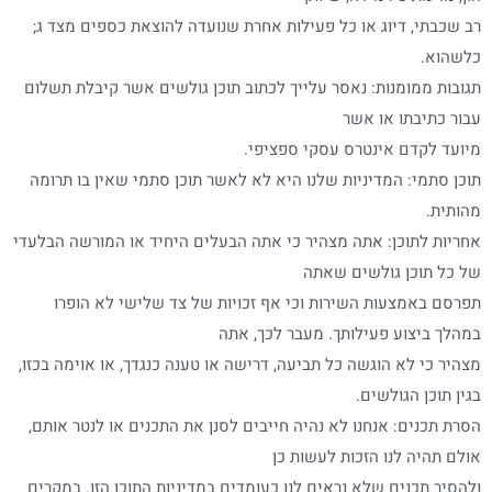
רב שכבתי, דיוג או כל פעילות אחרת שנועדה להוצאת כספים מצד ג;
כלשהוא.
תגובות ממומנות: נאסר עלייך לכתוב תוכן גולשים אשר קיבלת תשלום
עבור כתיבתו או אשר
מיועד לקדם אינטרס עסקי ספציפי.
תוכן סתמי: המדיניות שלנו היא לא לאשר תוכן סתמי שאין בו תרומה
מהותית.
אחריות לתוכן: אתה מצהיר כי אתה הבעלים היחיד או המורשה הבלעדי
של כל תוכן גולשים שאתה
תפרסם באמצעות השירות וכי אף זכויות של צד שלישי לא הופרו
במהלך ביצוע פעילותך. מעבר לכך, אתה
מצהיר כי לא הוגשה כל תביעה, דרישה או טענה כנגדך, או אוימה בכזו,
בגין תוכן הגולשים.
הסרת תכנים: אנחנו לא נהיה חייבים לסנן את התכנים או לנטר אותם,
אולם תהיה לנו הזכות לעשות כן
ולהסיר תכנים שלא נראים לנו כעומדים במדיניות התוכן הזו. במקרים