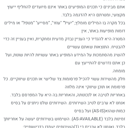
אתם מבינים כי תכנים המופיעים באתר אינם מיועדים להחליף ייעוץ
מקצועי, ומטרתם היא להדגמה בלבד.
בכל מקרה בו המילים מומלץ; “יעיל“ "עוזר", “מסייע" “מטפל" או מילים
דומות מופיעות באתר, אין
המטרה היא להגדיר כי העניין נבדק מדעית ומחקרית, ואין בעניין זה כדי
להבטיח. התוצאות שאתם עשויים
להשיג מהסתמכות על המידע המופיע באתר עשויות להיות שונות, ועל
כן אתם נדרשים להתייעץ עם
מומחה.
חלק מהשירות עשוי להכיל פרסומות צד שלישי או תכנים שיווקיים. כל
פרסומת או תוכן שיווקי אינה מלווה
באחריות לטיבה או לנכונותה, והאחריות בה היא על המפרסם בלבד.
אנחנו לא ערבים לטיב השירותים. השירותים שלנו ניתנים על בסיס
כמות-שהוא(AS-IS) ועל בסיס
זמינות בלבד (AS-AVAILABLE). השימוש בשירותים יעשה על אחריותך
בלבד, ואנחנו לא ערבים כי (1)השירותים יעמדו בדרישותייך;