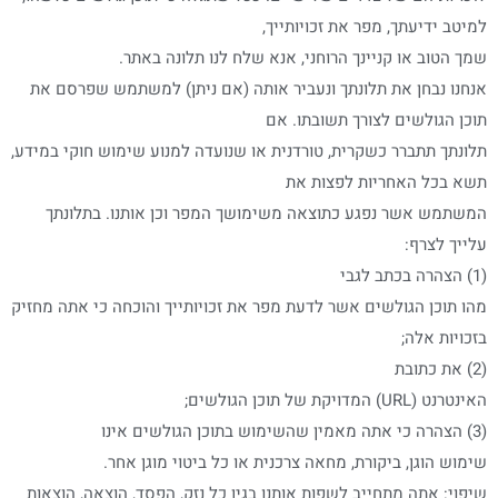
למיטב ידיעתך, מפר את זכויותייך,
שמך הטוב או קניינך הרוחני, אנא שלח לנו תלונה באתר.
אנחנו נבחן את תלונתך ונעביר אותה (אם ניתן) למשתמש שפרסם את
תוכן הגולשים לצורך תשובתו. אם
תלונתך תתברר כשקרית, טורדנית או שנועדה למנוע שימוש חוקי במידע,
תשא בכל האחריות לפצות את
המשתמש אשר נפגע כתוצאה משימושך המפר וכן אותנו. בתלונתך
עלייך לצרף:
(1) הצהרה בכתב לגבי
מהו תוכן הגולשים אשר לדעת מפר את זכויותייך והוכחה כי אתה מחזיק
בזכויות אלה;
(2) את כתובת
האינטרנט (URL) המדויקת של תוכן הגולשים;
(3) הצהרה כי אתה מאמין שהשימוש בתוכן הגולשים אינו
שימוש הוגן, ביקורת, מחאה צרכנית או כל ביטוי מוגן אחר.
שיפוי: אתה מתחייב לשפות אותנו בגין כל נזק, הפסד, הוצאה, הוצאות