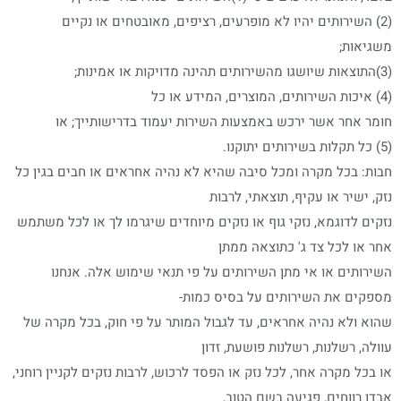
(2) השירותים יהיו לא מופרעים, רציפים, מאובטחים או נקיים
משגיאות;
(3)התוצאות שיושגו מהשירותים תהינה מדויקות או אמינות;
(4) איכות השירותים, המוצרים, המידע או כל
חומר אחר אשר ירכש באמצעות השירות יעמוד בדרישותייך; או
(5) כל תקלות בשירותים יתוקנו.
חבות: בכל מקרה ומכל סיבה שהיא לא נהיה אחראים או חבים בגין כל
נזק, ישיר או עקיף, תוצאתי, לרבות
נזקים לדוגמא, נזקי גוף או נזקים מיוחדים שיגרמו לך או לכל משתמש
אחר או לכל צד ג' כתוצאה ממתן
השירותים או אי מתן השירותים על פי תנאי שימוש אלה. אנחנו
מספקים את השירותים על בסיס כמות-
שהוא ולא נהיה אחראים, עד לגבול המותר על פי חוק, בכל מקרה של
עוולה, רשלנות, רשלנות פושעת, זדון
או בכל מקרה אחר, לכל נזק או הפסד לרכוש, לרבות נזקים לקניין רוחני,
אבדן רווחים, פגיעה בשם הטוב,